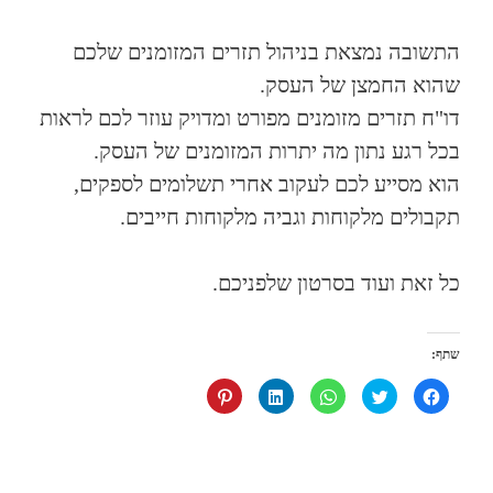
התשובה נמצאת בניהול תזרים המזומנים שלכם
שהוא החמצן של העסק.
דו"ח תזרים מזומנים מפורט ומדויק עוזר לכם לראות
בכל רגע נתון מה יתרות המזומנים של העסק.
הוא מסייע לכם לעקוב אחרי תשלומים לספקים,
תקבולים מלקוחות וגביה מלקוחות חייבים.
כל זאת ועוד בסרטון שלפניכם.
שתף:
ל
ל
ל
ל
ל
ח
ח
ח
ח
ח
י
צ
י
צ
ץ
צ
ו
צ
ו
כ
ה
כ
ה
כ
ד
ל
ד
ל
ד
י
ש
י
ש
י
ל
י
ל
י
ל
ש